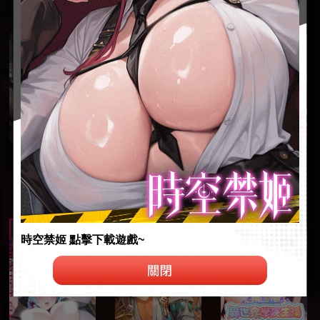
時空禁姬 點擊下載遊戲~